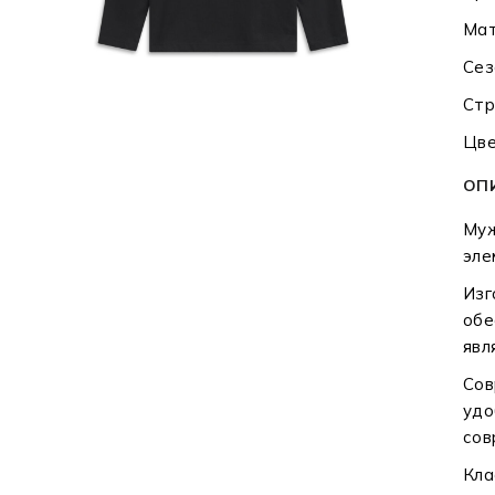
Мат
Сез
Стр
Цве
ОП
Муж
эле
Изг
обе
явл
Сов
удо
сов
Кла