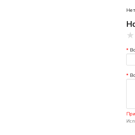
Нет
Н
★
В
В
При
Исп