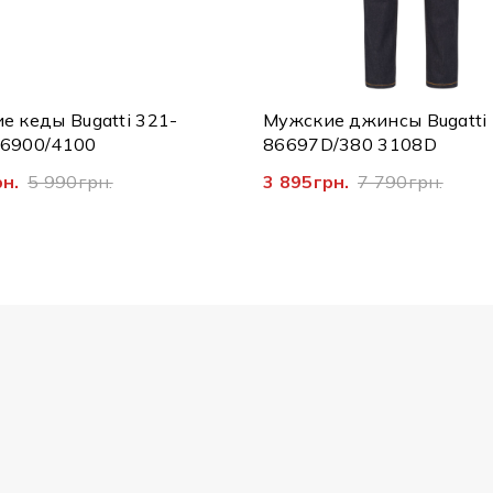
е кеды Bugatti 321-
Мужские джинсы Bugatti
6900/4100
86697D/380 3108D
рн.
5 990грн.
3 895грн.
7 790грн.