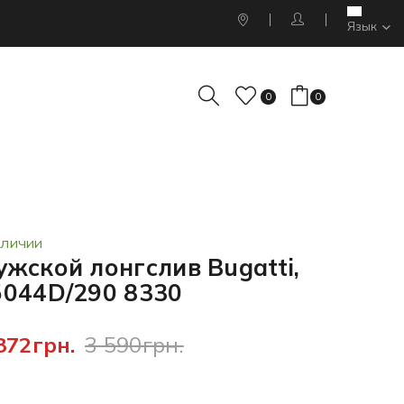
Язык
0
0
АЛИЧИИ
жской лонгслив Bugatti,
5044D/290 8330
872грн.
3 590грн.