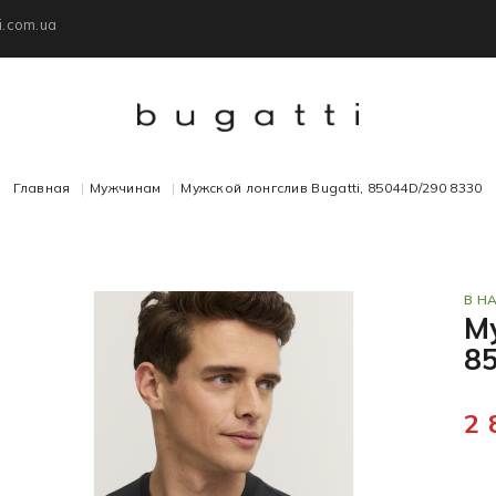
i.com.ua
Главная
Мужчинам
Мужской лонгслив Bugatti, 85044D/290 8330
В Н
Му
8
2 