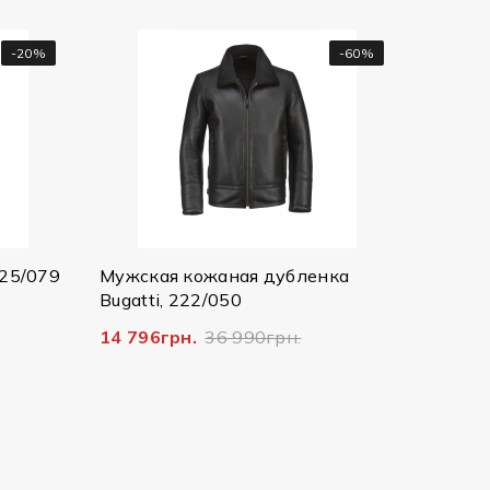
-60%
-70%
Мужская куртка Bugatti,
25073/390 8750
2 607грн.
8 690грн.
я дубленка
90грн.