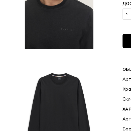
ДО
S
ОБ
Арт
Кра
Скл
ХА
Арт
Бре