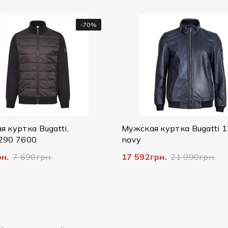
-20%
Мужская куртка Bugatti 125/079
Мужская кожана
navy
Bugatti, 222/050
17 592грн.
21 990грн.
14 796грн.
36 9