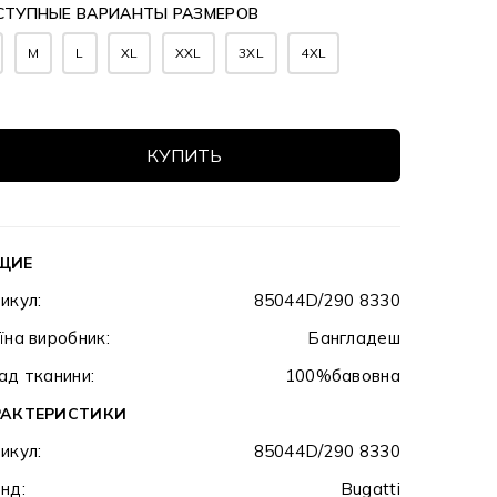
СТУПНЫЕ ВАРИАНТЫ РАЗМЕРОВ
M
L
XL
XXL
3XL
4XL
КУПИТЬ
ЩИЕ
икул:
85044D/290 8330
їна виробник:
Бангладеш
ад тканини:
100%бавовна
РАКТЕРИСТИКИ
икул:
85044D/290 8330
нд:
Bugatti