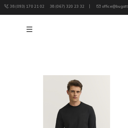
38 (093) 170 21 02
38 (067) 320 23 32
office@bugatt