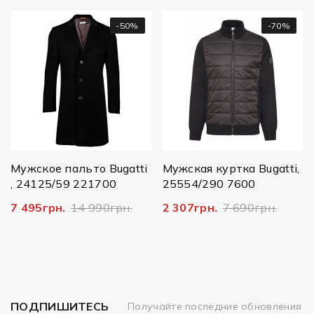
-50%
-70%
М
1
Мужское пальто Bugatti
Мужская куртка Bugatti,
, 24125/59 221700
25554/290 7600
7 495грн.
14 990грн.
2 307грн.
7 690грн.
ПОДПИШИТЕСЬ
Получайте последние обновления